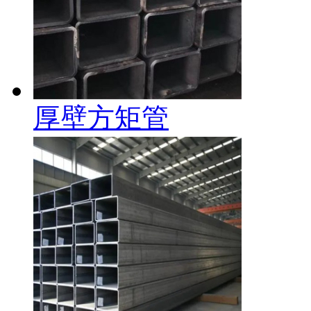
厚壁方矩管