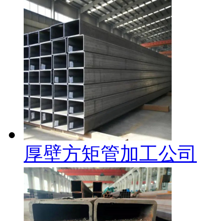
厚壁方矩管加工公司