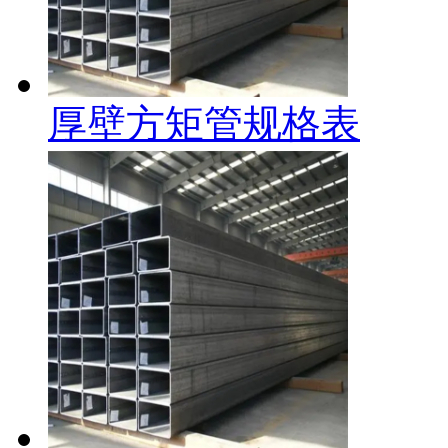
厚壁方矩管规格表