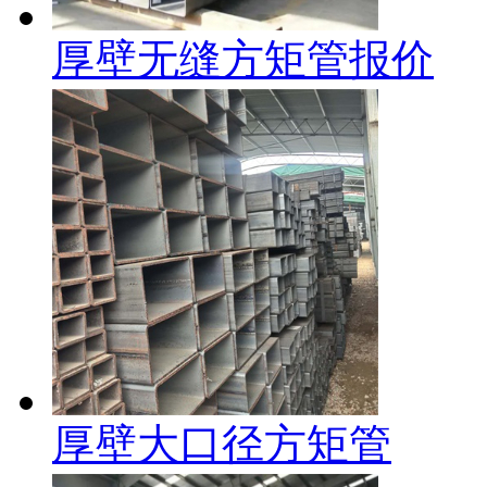
厚壁无缝方矩管报价
厚壁大口径方矩管