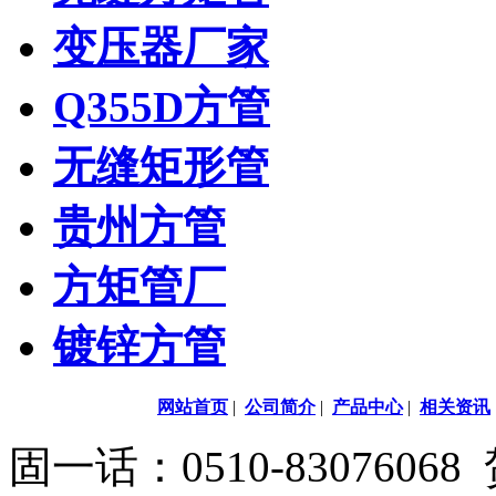
变压器厂家
Q355D方管
无缝矩形管
贵州方管
方矩管厂
镀锌方管
网站首页
|
公司简介
|
产品中心
|
相关资讯
固一话：0510-83076