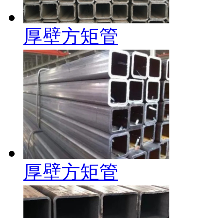
厚壁方矩管
厚壁方矩管