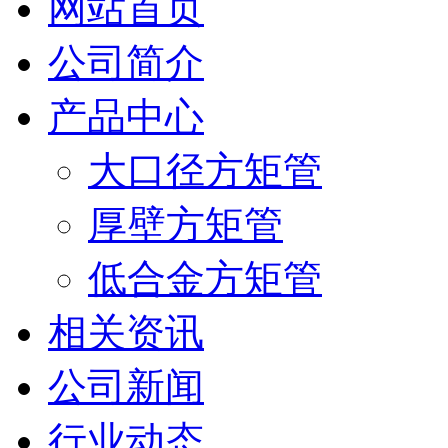
网站首页
公司简介
产品中心
大口径方矩管
厚壁方矩管
低合金方矩管
相关资讯
公司新闻
行业动态