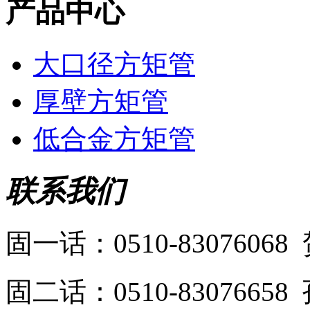
产品中心
大口径方矩管
厚壁方矩管
低合金方矩管
联系我们
固一话：0510-8307606
固二话：0510-8307665