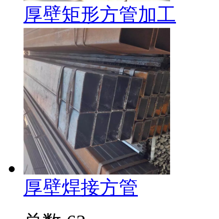
厚壁矩形方管加工
厚壁焊接方管