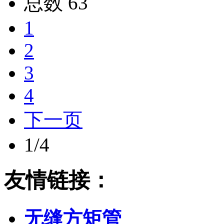
总数 63
1
2
3
4
下一页
1/4
友情链接：
无缝方矩管