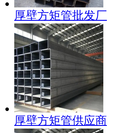
厚壁方矩管批发厂
厚壁方矩管供应商