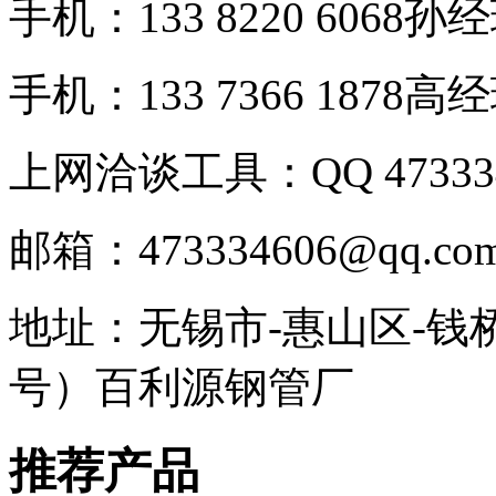
手机：133 8220 6068孙
手机：133 7366 1878高
上网洽谈工具：QQ 473334
邮箱：473334606@qq.co
地址：无锡市-惠山区-钱
号）百利源钢管厂
推荐产品