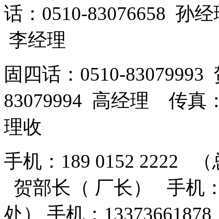
话：0510-83076658 孙
李经理
固四话：0510-8307999
83079994 高经理 传真：
理收
手机：189 0152 2222 
贺部长（ 厂长） 手机：13
处） 手机：13373661