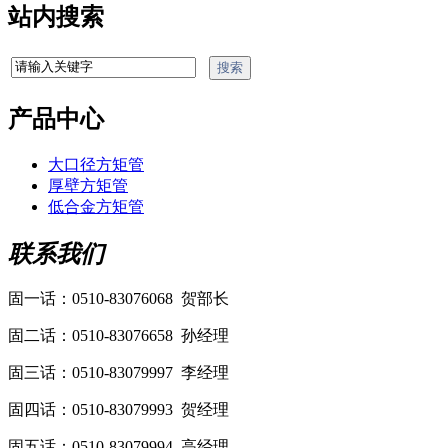
站内搜索
产品中心
大口径方矩管
厚壁方矩管
低合金方矩管
联系我们
固一话：0510-83076068 贺部长
固二话：0510-83076658 孙经理
固三话：0510-83079997 李经理
固四话：0510-83079993 贺经理
固五话：0510-83079994 高经理