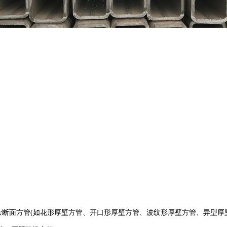
断面方管(如花形厚壁方管、开口形厚壁方管、波纹形厚壁方管、异型厚