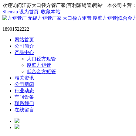
欢迎访问江苏大口径方管厂家(百利源钢管)网站，本公司主营：大
Sitemap
设为首页
收藏本站
18901522222
网站首页
公司简介
产品中心
大口径方矩管
厚壁方矩管
低合金方矩管
相关资讯
公司新闻
行业动态
车间设备
联系我们
在线留言