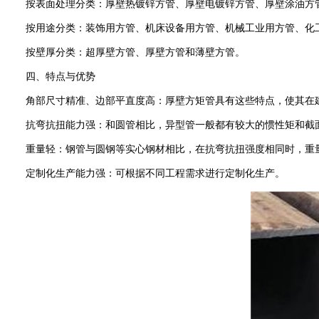
按表面处理分类：厚壁热镀锌方管、厚壁电镀锌方管、厚壁涂油方
按用途分类：装饰用方管、机床设备用方管、机械工业用方管、化工
按壁厚分类：超厚壁方管、厚壁方管和薄壁方管。
四、特点与优势
角部尺寸精准、边部平直度高：厚壁方矩管具有这些特点，使其在建
抗弯抗扭能力强：和圆管相比，异型管一般都有较大的惯性矩和截面
重量轻：钢管与圆钢等实心钢材相比，在抗弯抗扭强度相同时，重量
定制化生产能力强：可根据不同工程需求进行定制化生产。