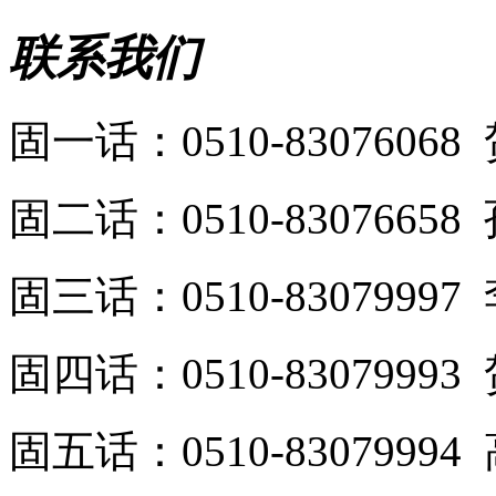
联系我们
固一话：0510-8307606
固二话：0510-8307665
固三话：0510-8307999
固四话：0510-8307999
固五话：0510-8307999