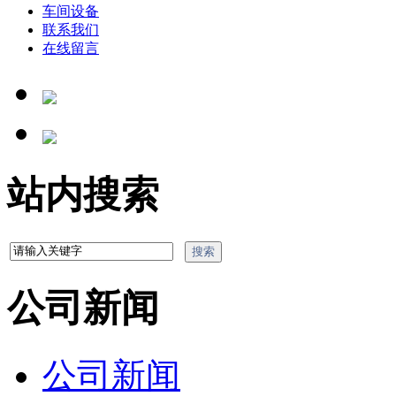
车间设备
联系我们
在线留言
站内搜索
公司新闻
公司新闻