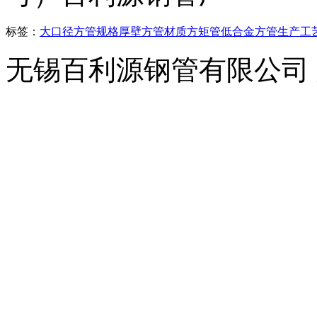
标签：
大口径方管
规格
厚壁方管
材质
方矩管
低合金方管
生产工
无锡百利源钢管有限公司
横