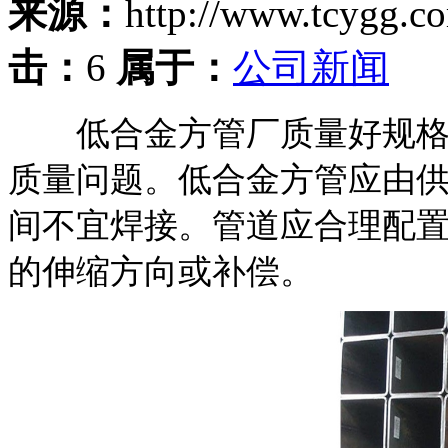
来源：
http://www.tcygg.
击：
6
属于：
公司新闻
低合金方管厂质量好规格完
质量问题。低合金方管应由供
间不宜焊接。管道应合理配
的伸缩方向或补偿。