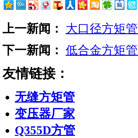
上一新闻：
大口径方矩管
下一新闻：
低合金方矩管
友情链接：
无缝方矩管
变压器厂家
Q355D方管