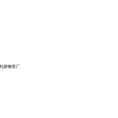
百利源钢管厂