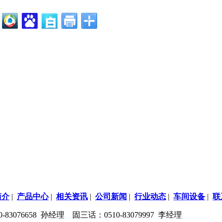
简介
|
产品中心
|
相关资讯
|
公司新闻
|
行业动态
|
车间设备
|
联
3076658 孙经理 固三话：0510-83079997 李经理