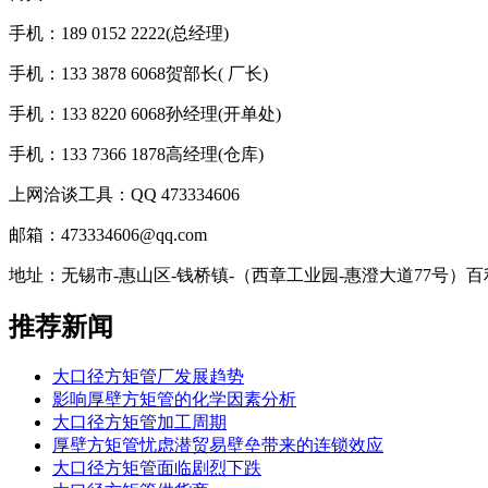
手机：189 0152 2222(总经理)
手机：133 3878 6068贺部长( 厂长)
手机：133 8220 6068孙经理(开单处)
手机：133 7366 1878高经理(仓库)
上网洽谈工具：QQ 473334606
邮箱：473334606@qq.com
地址：无锡市-惠山区-钱桥镇-（西章工业园-惠澄大道77号）
推荐新闻
大口径方矩管厂发展趋势
影响厚壁方矩管的化学因素分析
大口径方矩管加工周期
厚壁方矩管忧虑潜贸易壁垒带来的连锁效应
大口径方矩管面临剧烈下跌