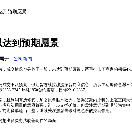
达到预期愿景
以达到预期愿景
属于：
公司新闻
，成交情况也是趋于一般，未达到预期愿景，严重打击了商家的积极心态
成交不及预期，但期货连续拉涨提振贸易商信心，所以主动降价意愿不强
2345;热轧1850合约震荡，目标2216-2367。
，且利润有所修复，加之原料贴水较大，使得短期内原料的上涨空间大于
节省焦炭用量的意愿较强，进一步支撑矿价。但需注意近期到港较为集中
，前期多单适当止盈，继续关注焦煤焦碳对黑色系的拉动作用。
想出解决办法改善现在的局面。