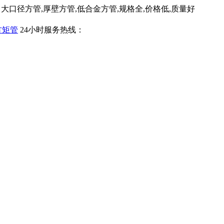
口径方管,厚壁方管,低合金方管,规格全,价格低,质量好
24小时服务热线：