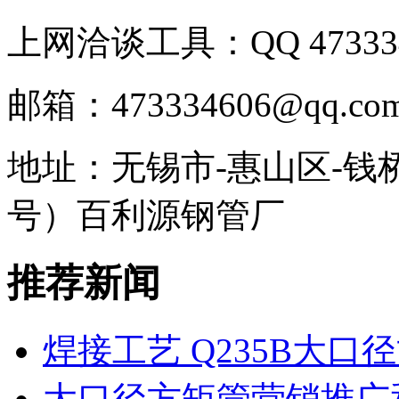
上网洽谈工具：QQ 473334
邮箱：473334606@qq.co
地址：无锡市-惠山区-钱
号）百利源钢管厂
推荐新闻
焊接工艺 Q235B大口
大口径方矩管营销推广