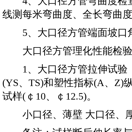
4、大口径方管弯曲度检查：
线测每米弯曲度、全长弯曲
5、大口径方管端面坡口角
大口径方管理化性能检验
1、大口径方管拉伸试验：
(YS、TS)和塑性指标(A、
试样(￠10、￠12.5)。
小口径、薄壁 大口径、厚