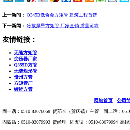
上一新闻：
Q345B低合金方矩管 建筑工程首选
下一新闻：
冷拔厚壁方矩管 厂家直销 质量可靠
友情链接：
无缝方矩管
变压器厂家
Q355D方管
无缝矩形管
贵州方管
方矩管厂
镀锌方管
网站首页
|
公司
固一话：0510-83076068 贺部长（贺庆镇）主管 固二话：0510-8
固四话：0510-83079993 贺经理 固五话：0510-83079994