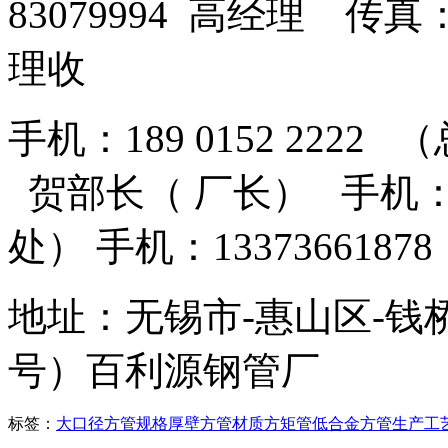
83079994 高经理 传真：
理收
手机：189 0152 2222 
贺部长（ 厂长） 手机：13
处） 手机：13373661
地址：无锡市-惠山区-钱
号）百利源钢管厂
标签：
大口径方管
规格
厚壁方管
材质
方矩管
低合金方管
生产工