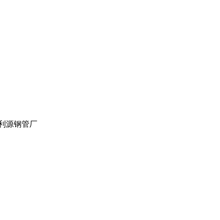
百利源钢管厂