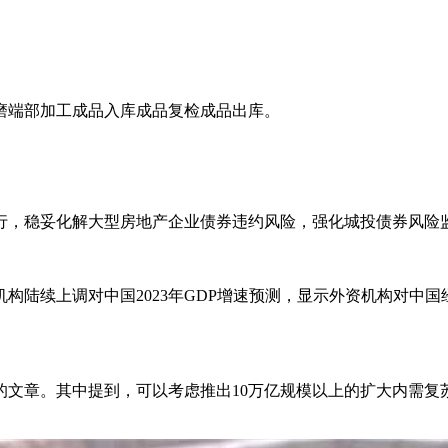
端部加工成品入库成品复检成品出库。
，稳妥化解大型房地产企业债券违约风险，强化城投债券风险监
陆续上调对中国2023年GDP增速预测，显示外资机构对中国
章。其中提到，可以考虑推出10万亿规模以上的扩大内需复苏