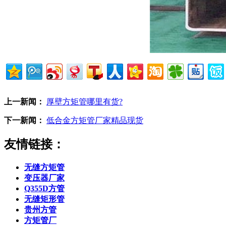
上一新闻：
厚壁方矩管哪里有货?
下一新闻：
低合金方矩管厂家精品现货
友情链接：
无缝方矩管
变压器厂家
Q355D方管
无缝矩形管
贵州方管
方矩管厂