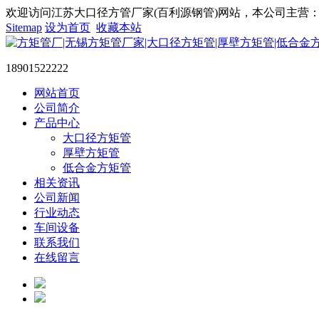
欢迎访问江苏大口径方管厂家(百利源钢管)网站，本公司主营：大
Sitemap
设为首页
收藏本站
18901522222
网站首页
公司简介
产品中心
大口径方矩管
厚壁方矩管
低合金方矩管
相关资讯
公司新闻
行业动态
车间设备
联系我们
在线留言