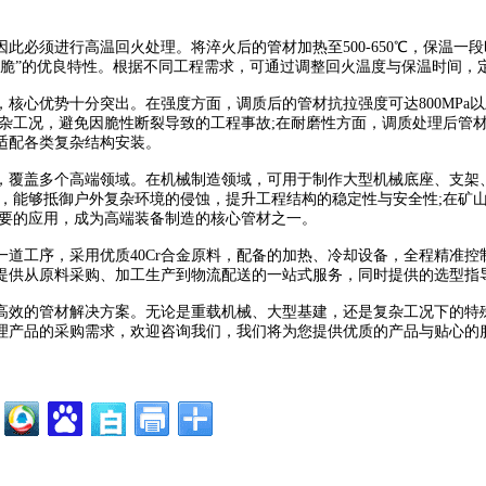
此必须进行高温回火处理。将淬火后的管材加热至500-650℃，保温
脆”的优良特性。根据不同工程需求，可通过调整回火温度与保温时间，定
心优势十分突出。在强度方面，调质后的管材抗拉强度可达800MPa以上
杂工况，避免因脆性断裂导致的工程事故;在耐磨性方面，调质处理后管
适配各类复杂结构安装。
，覆盖多个高端领域。在机械制造领域，可用于制作大型机械底座、支架
构，能够抵御户外复杂环境的侵蚀，提升工程结构的稳定性与安全性;在矿
重要的应用，成为高端装备制造的核心管材之一。
道工序，采用优质40Cr合金原料，配备的加热、冷却设备，全程精准
，提供从原料采购、加工生产到物流配送的一站式服务，同时提供的选型
效的管材解决方案。无论是重载机械、大型基建，还是复杂工况下的特殊
处理产品的采购需求，欢迎咨询我们，我们将为您提供优质的产品与贴心