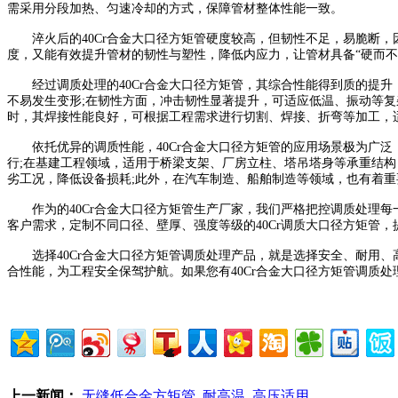
需采用分段加热、匀速冷却的方式，保障管材整体性能一致。
淬火后的40Cr合金大口径方矩管硬度较高，但韧性不足，易脆断，因
度，又能有效提升管材的韧性与塑性，降低内应力，让管材具备“硬而不
经过调质处理的40Cr合金大口径方矩管，其综合性能得到质的提升，核
不易发生变形;在韧性方面，冲击韧性显著提升，可适应低温、振动等复
时，其焊接性能良好，可根据工程需求进行切割、焊接、折弯等加工，
依托优异的调质性能，40Cr合金大口径方矩管的应用场景极为广泛
行;在基建工程领域，适用于桥梁支架、厂房立柱、塔吊塔身等承重结
劣工况，降低设备损耗;此外，在汽车制造、船舶制造等领域，也有着
作为的40Cr合金大口径方矩管生产厂家，我们严格把控调质处理每一
客户需求，定制不同口径、壁厚、强度等级的40Cr调质大口径方矩管
选择40Cr合金大口径方矩管调质处理产品，就是选择安全、耐用、高
合性能，为工程安全保驾护航。如果您有40Cr合金大口径方矩管调质
上一新闻：
无缝低合金方矩管_耐高温_高压适用