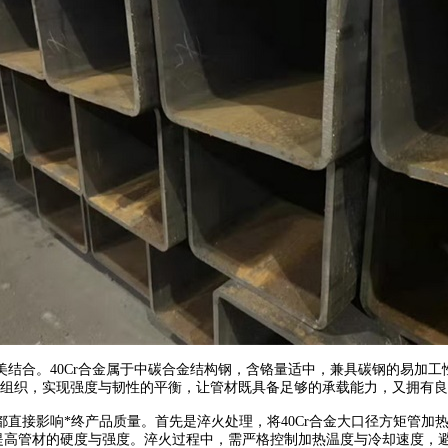
结合。40Cr合金属于中碳合金结构钢，含铬量适中，兼具碳钢的易加
相组织，实现强度与韧性的平衡，让管材既具备足够的承载能力，又拥有
接影响*终产品质量。首先是淬火处理，将40Cr合金大口径方矩管加热至
幅提高管材的硬度与强度。淬火过程中，需严格控制加热温度与冷却速度，