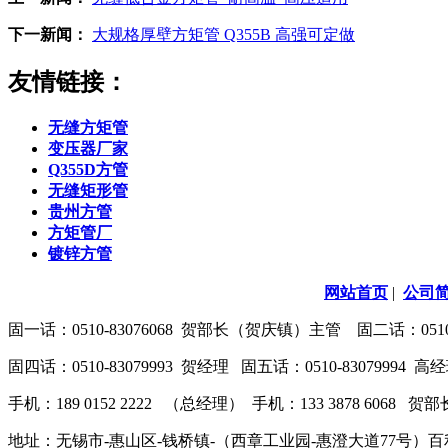
下一新闻：
大规格厚壁方矩管 Q355B 高强可定做
友情链接：
无缝方矩管
变压器厂家
Q355D方管
无缝矩形管
贵州方管
方矩管厂
镀锌方管
网站首页
|
公司
固一话：0510-83076068 贺部长（贺庆镇）主管 固二话：0510-8
固四话：0510-83079993 贺经理 固五话：0510-83079994
手机：189 0152 2222 （总经理） 手机：133 3878 6068
地址：无锡市-惠山区-钱桥镇-（西章工业园-惠澄大道77号）