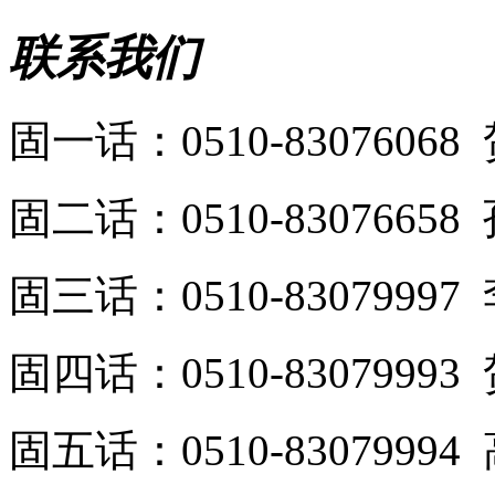
联系我们
固一话：0510-8307606
固二话：0510-8307665
固三话：0510-8307999
固四话：0510-8307999
固五话：0510-8307999