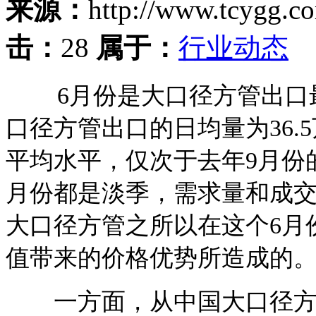
来源：
http://www.tcygg.
击：
28
属于：
行业动态
6月份是大口径方管出口
口径方管出口的日均量为36.5
平均水平，仅次于去年9月份的
月份都是淡季，需求量和成
大口径方管之所以在这个6月
值带来的价格优势所造成的
一方面，从中国大口径方