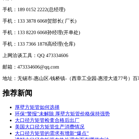
手机：189 0152 2222(总经理)
手机：133 3878 6068贺部长( 厂长)
手机：133 8220 6068孙经理(开单处)
手机：133 7366 1878高经理(仓库)
上网洽谈工具：QQ 473334606
邮箱：473334606@qq.com
地址：无锡市-惠山区-钱桥镇-（西章工业园-惠澄大道77号）
推荐新闻
厚壁方矩管如何选择
环保“警报”未解除 厚壁方矩管价格保持强势
大口径方矩管检査合格后出厂
美国大口径方矩管生产消费情况
大口径方矩管的需求有增新“爆点”