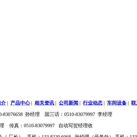
简介
|
产品中心
|
相关资讯
|
公司新闻
|
行业动态
|
车间设备
|
联
3076658 孙经理 固三话：0510-83079997 李经理
 高经理 传真：0510-83079997 自动写贺经理收
 贺部长（ 厂长） 手机：133 8220 6068 孙经理（开单处） 手机：1