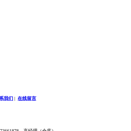
系我们
|
在线留言
3373661878 高经理（仓库）