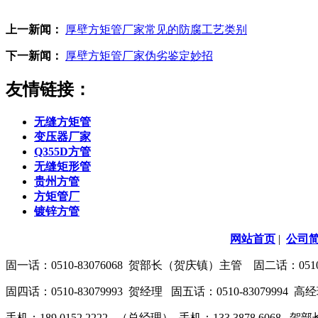
上一新闻：
厚壁方矩管厂家常见的防腐工艺类别
下一新闻：
厚壁方矩管厂家伪劣鉴定妙招
友情链接：
无缝方矩管
变压器厂家
Q355D方管
无缝矩形管
贵州方管
方矩管厂
镀锌方管
网站首页
|
公司
固一话：0510-83076068 贺部长（贺庆镇）主管 固二话：0510-8
固四话：0510-83079993 贺经理 固五话：0510-83079994
手机：189 0152 2222 （总经理） 手机：133 3878 6068