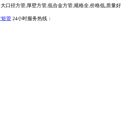
口径方管,厚壁方管,低合金方管,规格全,价格低,质量好
24小时服务热线：