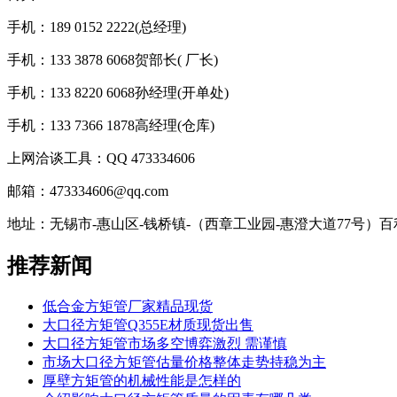
手机：189 0152 2222(总经理)
手机：133 3878 6068贺部长( 厂长)
手机：133 8220 6068孙经理(开单处)
手机：133 7366 1878高经理(仓库)
上网洽谈工具：QQ 473334606
邮箱：473334606@qq.com
地址：无锡市-惠山区-钱桥镇-（西章工业园-惠澄大道77号）
推荐新闻
低合金方矩管厂家精品现货
大口径方矩管Q355E材质现货出售
大口径方矩管市场多空博弈激烈 需谨慎
市场大口径方矩管估量价格整体走势持稳为主
厚壁方矩管的机械性能是怎样的