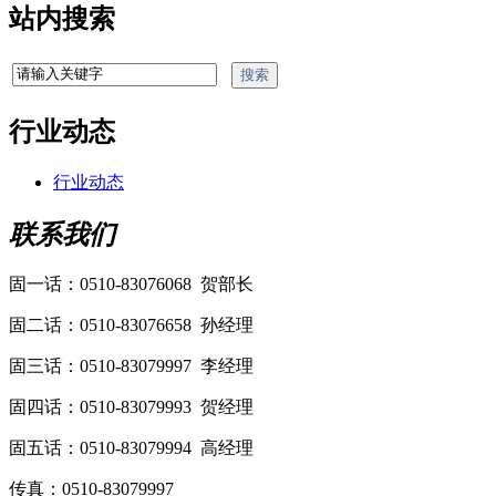
站内搜索
行业动态
行业动态
联系我们
固一话：0510-83076068 贺部长
固二话：0510-83076658 孙经理
固三话：0510-83079997 李经理
固四话：0510-83079993 贺经理
固五话：0510-83079994 高经理
传真：0510-83079997