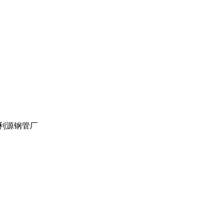
百利源钢管厂