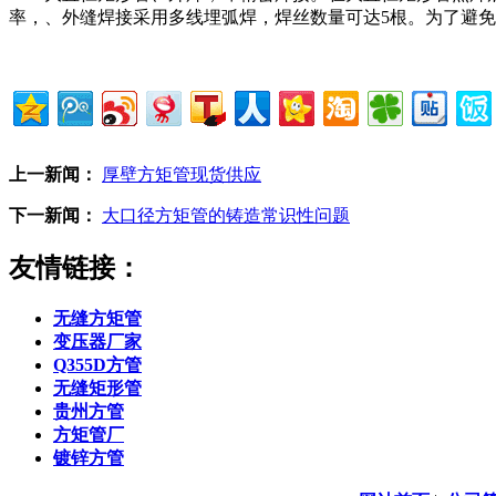
率，、外缝焊接采用多线埋弧焊，焊丝数量可达5根。为了避
上一新闻：
厚壁方矩管现货供应
下一新闻：
大口径方矩管的铸造常识性问题
友情链接：
无缝方矩管
变压器厂家
Q355D方管
无缝矩形管
贵州方管
方矩管厂
镀锌方管