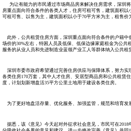
为让有能力的市民通过市场商品房来解决住房需求，深圳将继
房重点面向符合条件的各类人才，住房可租可售，建筑面积以小
可租可售、以售为主，建筑面积以小于70平方米为主，租售价为
此外，公共租赁住房方面，深圳重点面向符合条件的户籍中低
场价的30%左右，特困人员及低保、低保边缘家庭租金为公共
服务的从业人员和先进制造业蓝领产业工人等群体纳入公共租
深圳市委市政府希望通过完善住房供应与保障体系，努力实现
各类住房170万套，其中人才住房、安居型商品房和公共租赁
度，计划划新增盘活35平方公里土地用于建设各类住房。
为了更好地盘活存量、优化服务、加强监管，规范和培育发展
据悉，该《意见》今天起对外征求社会意见，市民可在2018年
分吸收社会各界的意见和建议，进一步修改完善《意见》并同