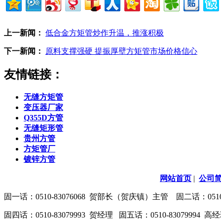
上一新闻：
低合金方矩管炒作升温，推涨积极
下一新闻：
原料支撑强硬 提振厚壁方矩管市场价格信心
友情链接：
无缝方矩管
变压器厂家
Q355D方管
无缝矩形管
贵州方管
方矩管厂
镀锌方管
网站首页
|
公司
固一话：0510-83076068 贺部长（贺庆镇）主管 固二话：0510-8
固四话：0510-83079993 贺经理 固五话：0510-83079994