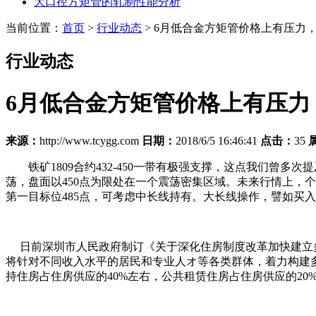
大口径方矩管的轧制性能分析
当前位置：
首页
>
行业动态
> 6月低合金方矩管价格上有压力
行业动态
6月低合金方矩管价格上有压力
来源：
http://www.tcygg.com
日期：
2018/6/5 16:46:41
点击：
35
铁矿1809合约432-450一带有极强支撑，这点我们曾多次
荡，盘面以450点为限处在一个震荡密集区域。未来行情上，个
第一目标位485点，可考虑中长线持有。大长线操作，譬如买入
日前深圳市人民政府制订《关于深化住房制度改革加快建立多
将针对不同收入水平的居民和专业人オ等各类群体，着力构建
持住房占住房供应的40%左右，公共租赁住房占住房供应的20