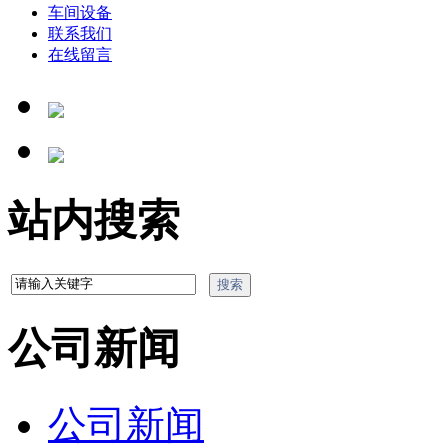
车间设备
联系我们
在线留言
站内搜索
公司新闻
公司新闻