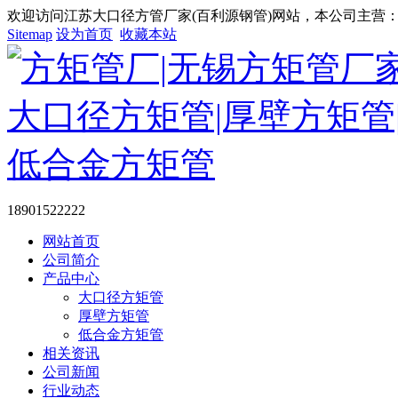
欢迎访问江苏大口径方管厂家(百利源钢管)网站，本公司主营：大
Sitemap
设为首页
收藏本站
18901522222
网站首页
公司简介
产品中心
大口径方矩管
厚壁方矩管
低合金方矩管
相关资讯
公司新闻
行业动态