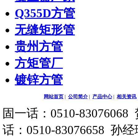
Q355D方管
无缝矩形管
贵州方管
方矩管厂
镀锌方管
网站首页
|
公司简介
|
产品中心
|
相关资讯
固一话：0510-83076
话：0510-83076658 孙