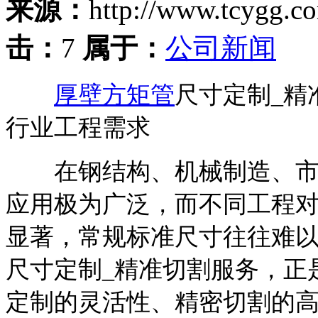
来源：
http://www.tcygg.
击：
7
属于：
公司新闻
厚壁方矩管
尺寸定制_精
行业工程需求
在钢结构、机械制造、市
应用极为广泛，而不同工程
显著，常规标准尺寸往往难
尺寸定制_精准切割服务，正
定制的灵活性、精密切割的