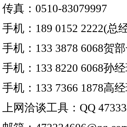
传真：0510-83079997
手机：189 0152 2222(总
手机：133 3878 6068贺
手机：133 8220 6068孙
手机：133 7366 1878高
上网洽谈工具：QQ 473334