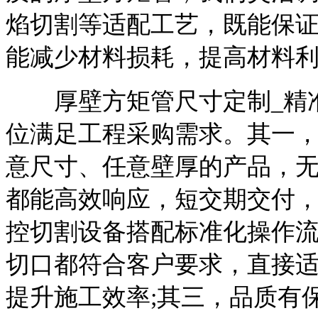
焰切割等适配工艺，既能保
能减少材料损耗，提高材料
厚壁方矩管尺寸定制_精准
位满足工程采购需求。其一
意尺寸、任意壁厚的产品，
都能高效响应，短交期交付，
控切割设备搭配标准化操作
切口都符合客户要求，直接
提升施工效率;其三，品质有