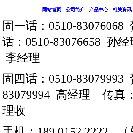
网站首页
|
公司简介
|
产品中心
|
相关资讯
固一话：0510-83076
话：0510-83076658 孙
李经理
固四话：0510-8307999
83079994 高经理 传真：
理收
手机：189 0152 2222 