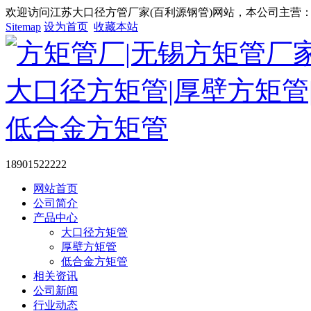
欢迎访问江苏大口径方管厂家(百利源钢管)网站，本公司主营：大
Sitemap
设为首页
收藏本站
18901522222
网站首页
公司简介
产品中心
大口径方矩管
厚壁方矩管
低合金方矩管
相关资讯
公司新闻
行业动态