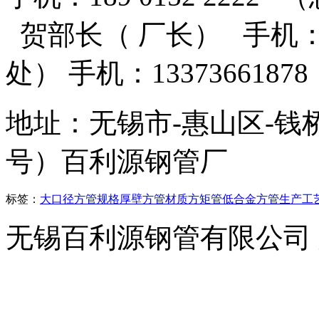
贺部长（ 厂长） 手机：13
处） 手机：13373661
地址：无锡市-惠山区-钱
号）百利源钢管厂
标签：
大口径方管
规格
厚壁方管
材质
方矩管
低合金方管
生产工
无锡百利源钢管有限公司
横