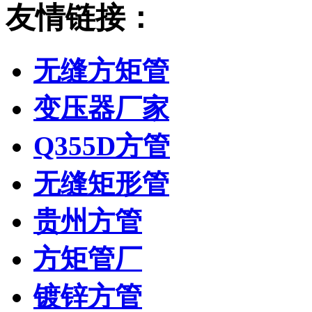
友情链接：
无缝方矩管
变压器厂家
Q355D方管
无缝矩形管
贵州方管
方矩管厂
镀锌方管