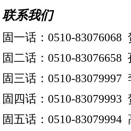
联系我们
固一话：0510-8307606
固二话：0510-8307665
固三话：0510-8307999
固四话：0510-8307999
固五话：0510-8307999