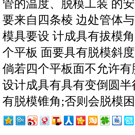
管的温度、脱模工装 的
要来自四条棱 边处管体
模具要设 计成具有拔模
个平板 面要具有脱模斜
倘若四个平板面不允许有
设计成具有具有变倒圆半
有脱模锥角;否则会脱模