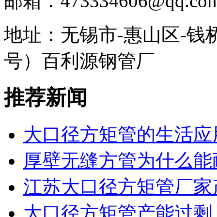
邮箱：473334606@qq.co
地址：无锡市-惠山区-钱
号）百利源钢管厂
推荐新闻
大口径方矩管的生活应
厚壁无缝方管为什么能
江苏大口径方矩管厂家
大口径方矩管产能过剩