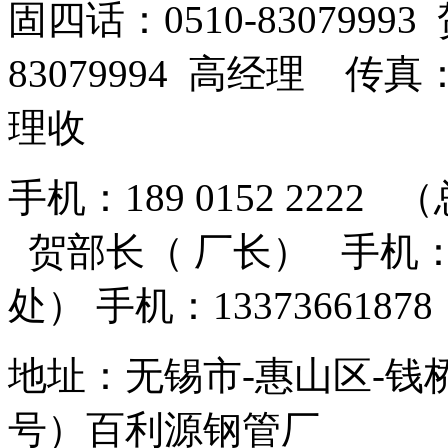
固四话：0510-8307999
83079994 高经理 传真：
理收
手机：189 0152 2222 
贺部长（ 厂长） 手机：13
处） 手机：13373661
地址：无锡市-惠山区-钱
号）百利源钢管厂