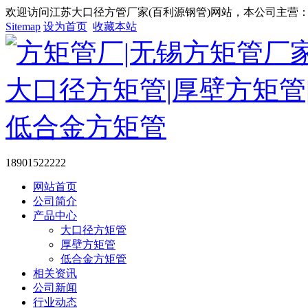
欢迎访问江苏大口径方管厂家(百利源钢管)网站，本公司主营：大
Sitemap
设为首页
收藏本站
18901522222
网站首页
公司简介
产品中心
大口径方矩管
厚壁方矩管
低合金方矩管
相关资讯
公司新闻
行业动态