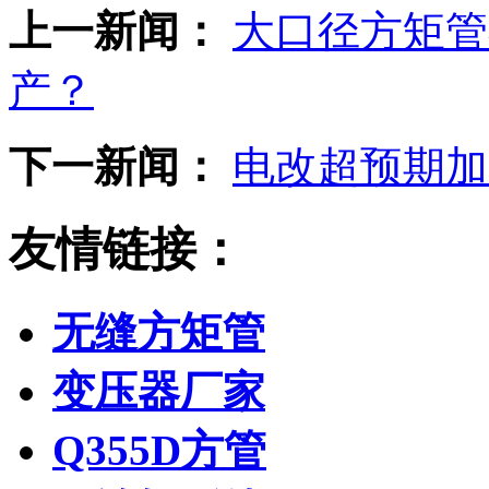
上一新闻：
大口径方矩管
产？
下一新闻：
电改超预期加
友情链接：
无缝方矩管
变压器厂家
Q355D方管