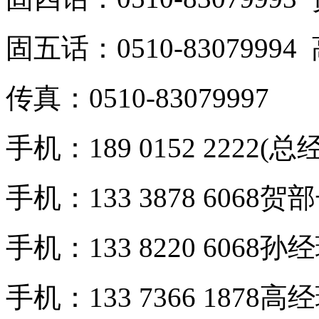
固五话：0510-8307999
传真：0510-83079997
手机：189 0152 2222(总
手机：133 3878 6068贺
手机：133 8220 6068孙
手机：133 7366 1878高