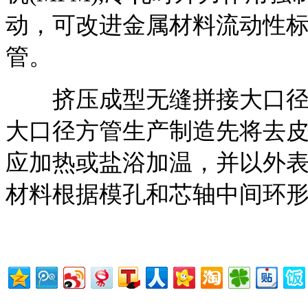
动，可改进金属材料流动性
管。
挤压成型无缝拼接大口径方
大口径方管生产制造先将去
应加热或盐浴加温，并以外表
材料根据模孔和芯轴中间环