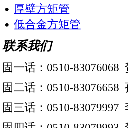
厚壁方矩管
低合金方矩管
联系我们
固一话：0510-8307606
固二话：0510-8307665
固三话：0510-8307999
固四话：0510-8307999