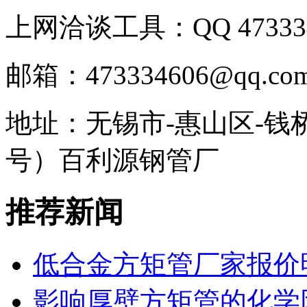
上网洽谈工具：QQ 473334
邮箱：473334606@qq.co
地址：无锡市-惠山区-钱
号）百利源钢管厂
推荐新闻
低合金方矩管厂家报价
影响厚壁方矩管的化学